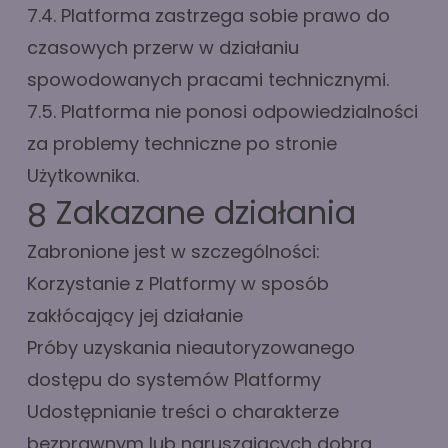
7.4. Platforma zastrzega sobie prawo do
czasowych przerw w działaniu
spowodowanych pracami technicznymi.
7.5. Platforma nie ponosi odpowiedzialności
za problemy techniczne po stronie
Użytkownika.
Zakazane działania
8
Zabronione jest w szczególności:
Korzystanie z Platformy w sposób
zakłócający jej działanie
Próby uzyskania nieautoryzowanego
dostępu do systemów Platformy
Udostępnianie treści o charakterze
bezprawnym lub naruszających dobra