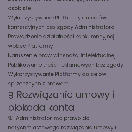
osobiste
Wykorzystywanie Platformy do celów
komercyjnych bez zgody Administratora
Prowadzenie działalności konkurencyjnej
wobec Platformy
Naruszenie praw własności intelektualnej
Publikowanie treści reklamowych bez zgody
Wykorzystywanie Platformy do celów
sprzecznych z prawem
Rozwiązanie umowy i
9
blokada konta
9.1. Administrator ma prawo do
natychmiastowego rozwiązania umowy i