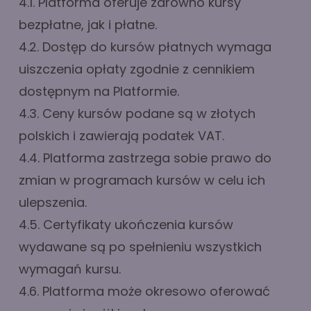
4.1. Platforma oferuje zarówno kursy
bezpłatne, jak i płatne.
4.2. Dostęp do kursów płatnych wymaga
uiszczenia opłaty zgodnie z cennikiem
dostępnym na Platformie.
4.3. Ceny kursów podane są w złotych
polskich i zawierają podatek VAT.
4.4. Platforma zastrzega sobie prawo do
zmian w programach kursów w celu ich
ulepszenia.
4.5. Certyfikaty ukończenia kursów
wydawane są po spełnieniu wszystkich
wymagań kursu.
4.6. Platforma może okresowo oferować