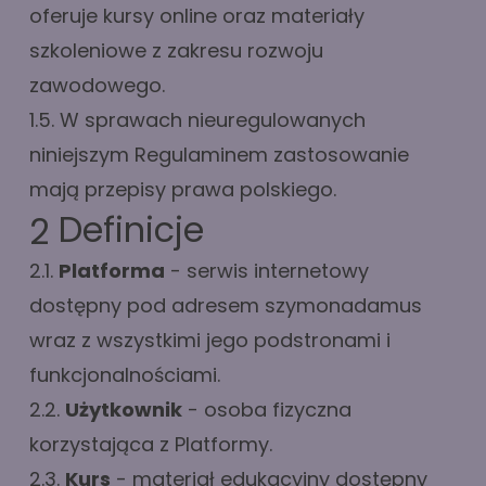
oferuje kursy online oraz materiały
szkoleniowe z zakresu rozwoju
zawodowego.
1.5. W sprawach nieuregulowanych
niniejszym Regulaminem zastosowanie
mają przepisy prawa polskiego.
Definicje
2
2.1.
Platforma
- serwis internetowy
dostępny pod adresem szymonadamus
wraz z wszystkimi jego podstronami i
funkcjonalnościami.
2.2.
Użytkownik
- osoba fizyczna
korzystająca z Platformy.
2.3.
Kurs
- materiał edukacyjny dostępny