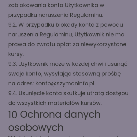
zablokowania konta Użytkownika w
przypadku naruszenia Regulaminu.
9.2. W przypadku blokady konta z powodu
naruszenia Regulaminu, Użytkownik nie ma
prawa do zwrotu opłat za niewykorzystane
kursy.
9.3. Użytkownik może w każdej chwili usunąć
swoje konto, wysyłając stosowną prośbę
na adres: konto@szymoninfo.pl
9.4. Usunięcie konta skutkuje utratą dostępu
do wszystkich materiałów kursów.
Ochrona danych
10
osobowych