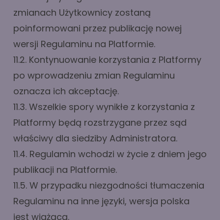
zmianach Użytkownicy zostaną
poinformowani przez publikację nowej
wersji Regulaminu na Platformie.
11.2. Kontynuowanie korzystania z Platformy
po wprowadzeniu zmian Regulaminu
oznacza ich akceptację.
11.3. Wszelkie spory wynikłe z korzystania z
Platformy będą rozstrzygane przez sąd
właściwy dla siedziby Administratora.
11.4. Regulamin wchodzi w życie z dniem jego
publikacji na Platformie.
11.5. W przypadku niezgodności tłumaczenia
Regulaminu na inne języki, wersja polska
jest wiążącą.